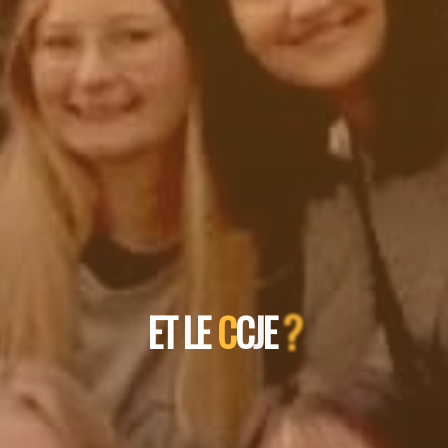
E
T
L
E
C
C
J
E
?