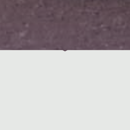
Le Centre Communal des Jeunes d’Engis est une ASBL