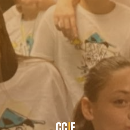
C
C
J
E